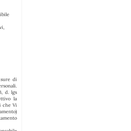
ibile
vi,
isure di
ersonali.
, d. lgs
ttivo la
i che Vi
tamento)
ttamento
onsabile