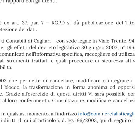
e i rapporti con gli utenti.
ex art. 37, par. 7 – RGPD si dà pubblicazione del Tito
tezione dei dati.
i Contabili di Cagliari – con sede legale in Viale Trento, 94
 per gli effetti del decreto legislativo 30 giugno 2003, n° 19
omunicati nell'informativa specifica, raccogliere ed utilizzar
ali strumenti trattarli e quali procedure di sicurezza atti
bilità.
6/2003 che permette di cancellare, modificare o integrare i 
l blocco, la trasformazione in forma anonima od opporsi
. Grazie all'esercizio di questi diritti Vi sarà possibile con
e al loro conferimento. Consultazione, modifica e cancellaz
 in qualsiasi momento, all’indirizzo
info@commercialisticaglia
i diritti di cui all'articolo 7, d. lgs 196/2003, qui di seguito 