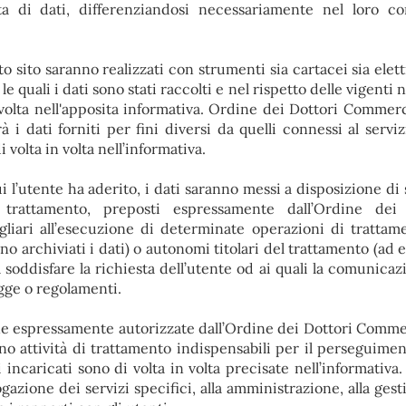
ta di dati, differenziandosi necessariamente nel loro c
to sito saranno realizzati con strumenti sia cartacei sia elet
 le quali i dati sono stati raccolti e nel rispetto delle vigenti
n volta nell'apposita informativa. Ordine dei Dottori Commerci
à i dati forniti per fini diversi da quelli connessi al serviz
i volta in volta nell’informativa.
ui l’utente ha aderito, i dati saranno messi a disposizione di
 trattamento, preposti espressamente dall’Ordine dei 
gliari all’esecuzione di determinate operazioni di trattam
no archiviati i dati) o autonomi titolari del trattamento (ad 
 soddisfare la richiesta dell’utente od ai quali la comunicaz
gge o regolamenti.
one espressamente autorizzate dall’Ordine dei Dottori Commer
ono attività di trattamento indispensabili per il perseguimen
 incaricati sono di volta in volta precisate nell’informativa.
ogazione dei servizi specifici, alla amministrazione, alla ges