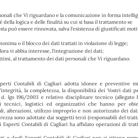
sonali che Vi riguardano e la comunicazione in forma intellig
della logica e delle finalità su cui si basa il trattamento se
sta può essere rinnovata, salva l'esistenza di giustificati moti
onima o il blocco dei dati trattati in violazione di legge;
ora vi abbia interesse, l'integrazione dei dati;
ittimi, al trattamento dei dati personali che Vi riguardano.
perti Contabili di Cagliari adotta idonee e preventive m
'integrità, la completezza, la disponibilità dei Vostri dati p
. lgs 196/2003 e relativo disciplinare tecnico (allegato B
tecnici, logistici ed organizzativi che hanno per obie
, alterazioni, utilizzo improprio e non autorizzato dei dat
ezza sono adottate dai soggetti terzi (responsabili del trat
 Esperti Contabili di Cagliari ha affidato operazioni di tra
i e degli Esperti Contabili di Cagliari non si ritiene resp