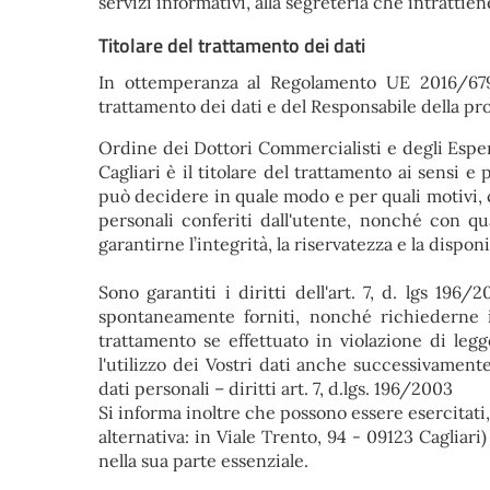
servizi informativi, alla segreteria che intrattien
Titolare del trattamento dei dati
In ottemperanza al Regolamento UE 2016/679 
trattamento dei dati e del Responsabile della pro
Ordine dei Dottori Commercialisti e degli Espert
Cagliari è il titolare del trattamento ai sensi e
può decidere in quale modo e per quali motivi, c
personali conferiti dall'utente, nonché con qu
garantirne l’integrità, la riservatezza e la disponi
Sono garantiti i diritti dell'art. 7, d. lgs 19
spontaneamente forniti, nonché richiederne i
trattamento se effettuato in violazione di legge
l'utilizzo dei Vostri dati anche successivament
dati personali – diritti art. 7, d.lgs. 196/2003
Si informa inoltre che possono essere esercitati,
alternativa: in Viale Trento, 94 - 09123 Cagliari) 
nella sua parte essenziale.