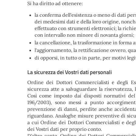
Si ha diritto ad ottenere:
la conferma dell'esistenza o meno di dati per
dei medesimi dati e della loro origine, nonché 
effettuato con strumenti elettronici; la richie
con intervallo non minore di novanta giorni;
la cancellazione, la trasformazione in forma an
l'aggiornamento, la rettificazione ovvero, qual
di opporsi, in tutto o in parte, per motivi leg
La sicurezza dei Vostri dati personali
Ordine dei Dottori Commercialisti e degli Es
sicurezza atte a salvaguardare la riservatezza, l
Così come imposto dai disposti normativi del d
196/2003), sono messi a punto accorgimenti 
prevenzione di danni, perdite anche accidentali
riguardano. Analoghe misure preventive di sicur
a cui Ordine dei Dottori Commercialisti e degli
dei Vostri dati per proprio conto.
D'altro canto, Ordine dei Dottori Commercialist