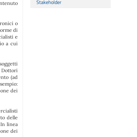
Stakeholder
ontenuto
tronici o
 norme di
alisti e
io a cui
 soggetti
Dottori
ento (ad
esempio:
ione dei
cialisti
to delle
 In linea
tione dei