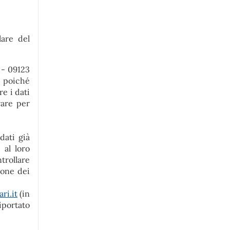
lare del
 - 09123
6, poiché
e i dati
vare per
dati già
 al loro
trollare
ione dei
ri.it
(in
riportato